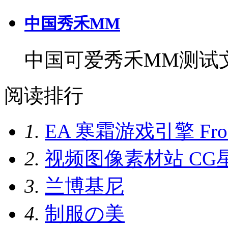
中国秀禾MM
中国可爱秀禾MM测试
阅读排行
1.
EA 寒霜游戏引擎 Frostb
2.
视频图像素材站 CG
3.
兰博基尼
4.
制服の美