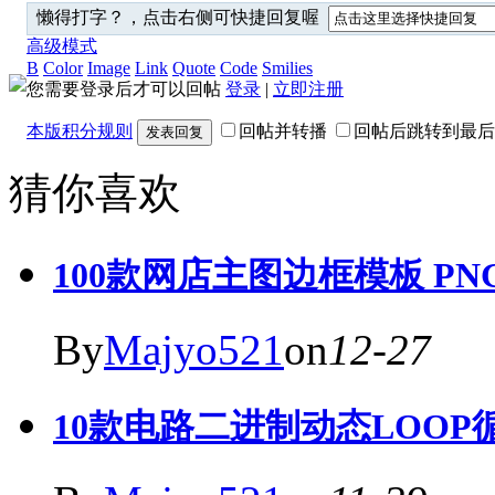
懒得打字？，点击右侧可快捷回复喔
高级模式
B
Color
Image
Link
Quote
Code
Smilies
您需要登录后才可以回帖
登录
|
立即注册
本版积分规则
回帖并转播
回帖后跳转到最后
发表回复
猜你喜欢
100款网店主图边框模板 PN
By
Majyo521
on
12-27
10款电路二进制动态LOOP