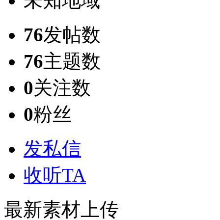
未知地域
76
发帖数
76
主题数
0
关注数
0
粉丝
发私信
收听TA
最新素材上传