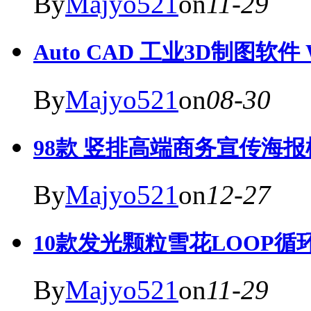
By
Majyo521
on
11-29
Auto CAD 工业3D制图软件 
By
Majyo521
on
08-30
98款 竖排高端商务宣传海报模
By
Majyo521
on
12-27
10款发光颗粒雪花LOOP循
By
Majyo521
on
11-29