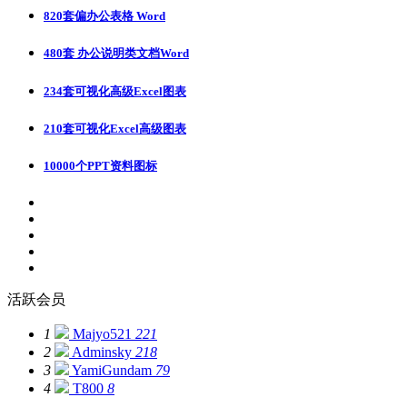
820套偏办公表格 Word
480套 办公说明类文档Word
234套可视化高级Excel图表
210套可视化Excel高级图表
10000个PPT资料图标
活跃会员
1
Majyo521
221
2
Adminsky
218
3
YamiGundam
79
4
T800
8