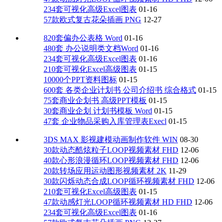
234套可视化高级Excel图表
01-16
57款欧式复古花朵插画 PNG
12-27
820套偏办公表格 Word
01-16
480套 办公说明类文档Word
01-16
234套可视化高级Excel图表
01-16
210套可视化Excel高级图表
01-15
10000个PPT资料图标
01-15
600套 各类企业计划书 公司介绍书 综合格式
01-15
75套商业企划书 高级PPT模板
01-15
30套商业企划 计划书模板 Word
01-15
47套 企业物品采购入库管理表Execl
01-15
3DS MAX 影视建模动画制作软件 WIN
08-30
30款动态酷炫粒子LOOP视频素材 FHD
12-06
40款心形浪漫循环LOOP视频素材 FHD
12-06
20款转场应用运动图形视频素材 2K
11-29
30款闪烁动态合成LOOP循环视频素材 FHD
12-06
210套可视化Excel高级图表
01-15
47款动感灯光LOOP循环视频素材 HD FHD
12-06
234套可视化高级Excel图表
01-16