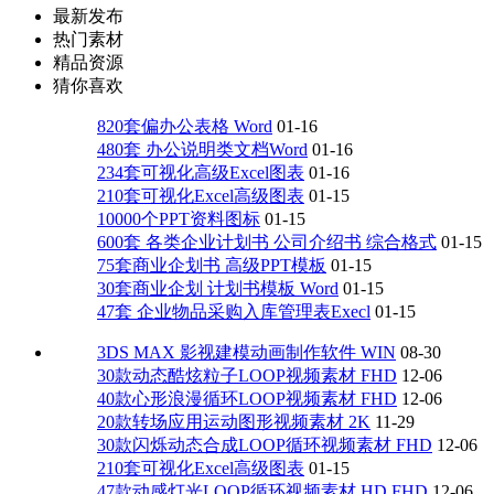
最新发布
热门素材
精品资源
猜你喜欢
820套偏办公表格 Word
01-16
480套 办公说明类文档Word
01-16
234套可视化高级Excel图表
01-16
210套可视化Excel高级图表
01-15
10000个PPT资料图标
01-15
600套 各类企业计划书 公司介绍书 综合格式
01-15
75套商业企划书 高级PPT模板
01-15
30套商业企划 计划书模板 Word
01-15
47套 企业物品采购入库管理表Execl
01-15
3DS MAX 影视建模动画制作软件 WIN
08-30
30款动态酷炫粒子LOOP视频素材 FHD
12-06
40款心形浪漫循环LOOP视频素材 FHD
12-06
20款转场应用运动图形视频素材 2K
11-29
30款闪烁动态合成LOOP循环视频素材 FHD
12-06
210套可视化Excel高级图表
01-15
47款动感灯光LOOP循环视频素材 HD FHD
12-06