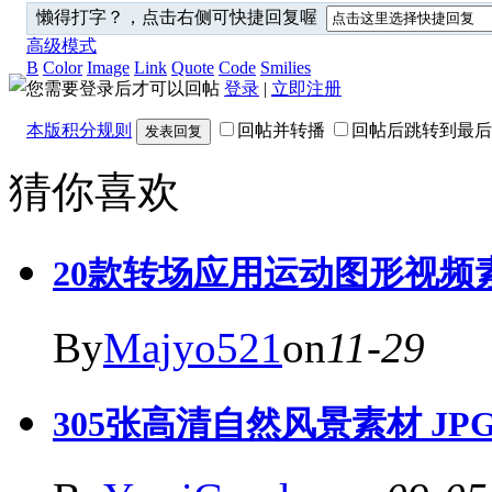
懒得打字？，点击右侧可快捷回复喔
高级模式
B
Color
Image
Link
Quote
Code
Smilies
您需要登录后才可以回帖
登录
|
立即注册
本版积分规则
回帖并转播
回帖后跳转到最后
发表回复
猜你喜欢
20款转场应用运动图形视频素
By
Majyo521
on
11-29
305张高清自然风景素材 JP