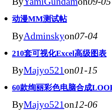
By
YamiGundam
on
09-05
动漫MM测试帖
By
Adminsky
on
07-04
210套可视化Excel高级图表
By
Majyo521
on
01-15
60款绚丽彩色电脑合成LOO
By
Majyo521
on
12-06