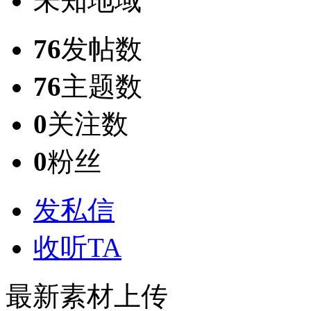
未知地域
76
发帖数
76
主题数
0
关注数
0
粉丝
发私信
收听TA
最新素材上传